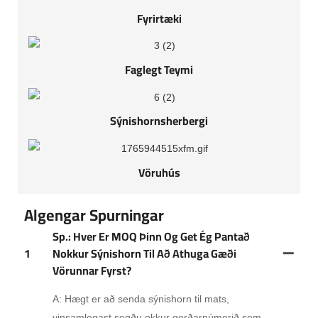
Fyrirtæki
Faglegt Teymi
Sýnishornsherbergi
Vöruhús
Algengar Spurningar
Sp.: Hver Er MOQ Þinn Og Get Ég Pantað
1
Nokkur Sýnishorn Til Að Athuga Gæði
Vörunnar Fyrst?
A: Hægt er að senda sýnishorn til mats,
vinsamlegast segðu okkur gerðarnúmerið sem