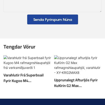
Senda Fyrirspurn Núna
Tengdar Vörur
Varahlutir Frá Superbsail
Upprunalegt Afturljós Fyrir
Fyrir Kugoo M4
KuKirin G2 Max
Rafmagnshlaupahjól Frá
Rafmagnshlaupahjól,
Verksmiðjuverði 1
Varahlutir - XY-KRG2MAX8