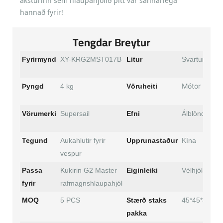
aksturinn sem hlaupahjólið þitt var sannarlega
hannað fyrir!
Tengdar Breytur
Fyrirmynd
XY-KRG2MST017B
Litur
Svartur
Mótor
Þyngd
4 kg
Vöruheiti
Vörumerki
Supersail
Efni
Álblöndu
Tegund
Aukahlutir fyrir
Upprunastaður
Kína
vespur
Passa
Kukirin G2 Master
Eiginleiki
Vélhjólahlutir
fyrir
rafmagnshlaupahjól
MOQ
5 PCS
Stærð staks
45*45*45 cm
pakka