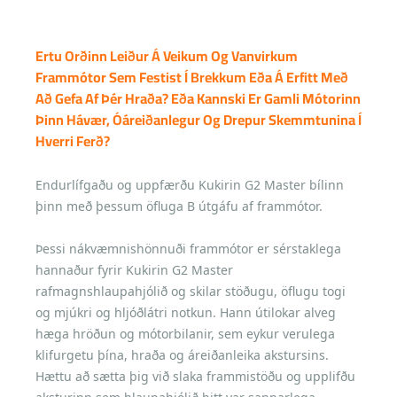
Ertu Orðinn Leiður Á Veikum Og Vanvirkum
Frammótor Sem Festist Í Brekkum Eða Á Erfitt Með
Að Gefa Af Þér Hraða? Eða Kannski Er Gamli Mótorinn
Þinn Hávær, Óáreiðanlegur Og Drepur Skemmtunina Í
Hverri Ferð?
Endurlífgaðu og uppfærðu Kukirin G2 Master bílinn
þinn með þessum öfluga B útgáfu af frammótor.
Þessi nákvæmnishönnuði frammótor er sérstaklega
hannaður fyrir Kukirin G2 Master
rafmagnshlaupahjólið og skilar stöðugu, öflugu togi
og mjúkri og hljóðlátri notkun. Hann útilokar alveg
hæga hröðun og mótorbilanir, sem eykur verulega
klifurgetu þína, hraða og áreiðanleika akstursins.
Hættu að sætta þig við slaka frammistöðu og upplifðu