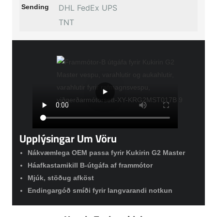
Sending
DHL FedEx UPS
TNT
Upplýsingar Um Vöru
Nákvæmlega OEM passa fyrir Kukirin G2 Master
Háafkastamikill B-útgáfa af frammótor
Mjúk, stöðug afköst
Endingargóð smíði fyrir langvarandi notkun