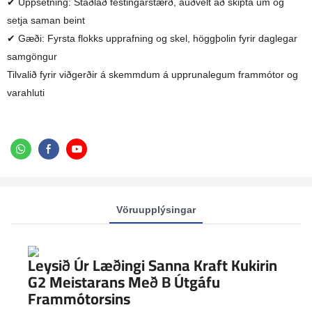
✔ Uppsetning: Staðlað festingarstærð, auðvelt að skipta um og
setja saman beint
✔ Gæði: Fyrsta flokks upprafning og skel, höggþolin fyrir daglegar
samgöngur
Tilvalið fyrir viðgerðir á skemmdum á upprunalegum frammótor og
varahluti
Vöruupplýsingar
Leysið Úr Læðingi Sanna Kraft Kukirin
G2 Meistarans Með B Útgáfu
Frammótorsins