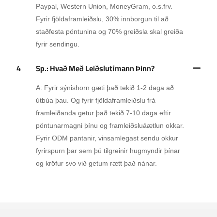
Paypal, Western Union, MoneyGram, o.s.frv.
Fyrir fjöldaframleiðslu, 30% innborgun til að
staðfesta pöntunina og 70% greiðsla skal greiða
fyrir sendingu.
4
Sp.: Hvað Með Leiðslutímann Þinn?
A: Fyrir sýnishorn gæti það tekið 1-2 daga að
útbúa þau. Og fyrir fjöldaframleiðslu frá
framleiðanda getur það tekið 7-10 daga eftir
pöntunarmagni þínu og framleiðsluáætlun okkar.
Fyrir ODM pantanir, vinsamlegast sendu okkur
fyrirspurn þar sem þú tilgreinir hugmyndir þínar
og kröfur svo við getum rætt það nánar.