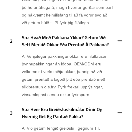
þú hefur áhuga á, magn hverrar gerðar sem þarf
og nákvæmt heimilisfang til að fá vörur svo að
við getum búið til PI fyrir þig fljótlega.
Sp.: Hvað Með Pakkana Ykkar? Getum Við
2
Sett Merkið Okkar Eða Prentað Á Pakkana?
A: Venjulegar pakkningar okkar eru hlutlausar
þynnupakkningar án lógóa, OEM/ODM eru
velkomnir í verksmiðju okkar, þannig að við
getum prentað á lógóið þitt eða prentað með
silkiprentun o.s.frv. Fyrir frekari upplýsingar,
vinsamlegast sendu okkur fyrirspurn.
Sp.: Hver Eru Greiðsluskilmálar Þínir Og
3
Hvernig Get Ég Pantað Pakka?
A: Við getum fengið greiðslu í gegnum TT,