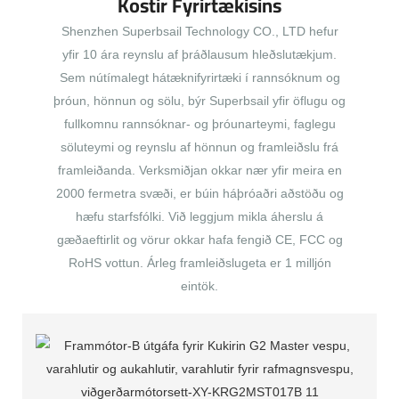
Kostir Fyrirtækisins
Shenzhen Superbsail Technology CO., LTD hefur
yfir 10 ára reynslu af þráðlausum hleðslutækjum.
Sem nútímalegt hátæknifyrirtæki í rannsóknum og
þróun, hönnun og sölu, býr Superbsail yfir öflugu og
fullkomnu rannsóknar- og þróunarteymi, faglegu
söluteymi og reynslu af hönnun og framleiðslu frá
framleiðanda. Verksmiðjan okkar nær yfir meira en
2000 fermetra svæði, er búin háþróaðri aðstöðu og
hæfu starfsfólki. Við leggjum mikla áherslu á
gæðaeftirlit og vörur okkar hafa fengið CE, FCC og
RoHS vottun. Árleg framleiðslugeta er 1 milljón
eintök.