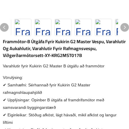
Frammótor-B Útgáfa Fyrir Kukirin G2 Master Vespu, Varahlutir
Og Aukahlutir, Varahlutir Fyrir Rafmagnsvespu,
Viðgerðarmótorsett-XY-KRG2MST017B
Varahlutir fyrir Kukirin G2 Master B útgáfu að frammótor
Vörulýsing:
✔ Samhæfni: Sérhannað fyrir Kukirin G2 Master
rafmagnshlaupahjólið
✔ Upplýsingar: Opinber B útgáfa af framdrifsmótor með
samsvarandi byggingarstærð
✔ Eiginleikar: Stöðug afköst, lágt hávaði, mikil afköst og langur
líftími