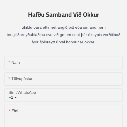
Hafðu Samband Við Okkur
Skildu bara eftir netfangið þitt eða símanúmer í
tengiliðareyðublaðinu svo við getum sent þér ókeypis verðtilboð
fyrir fjölbreytt úrval hönnunar okkar.
Nafn
Tölvupóstur
Sími/WhatsApp
+1
Efni.