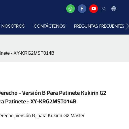
 NOSOTROS
CONTÁCTENOS
PREGUNTAS FRECUENTES
 patinete - XY-KRG2MST014B
erecho - Versión B Para Patinete Kukirin G2
ara Patinete - XY-KRG2MST014B
erecho, versión B, para Kukirin G2 Master