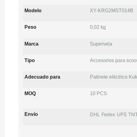
Modelo
XY-KRG2MST014B
Peso
0,02 kg
Marca
Supervela
Tipo
Accesorios para scoo
Adecuado para
Patinete eléctrico Ku
MOQ
10 PCS
DHL Fedex UPS TN
Envío