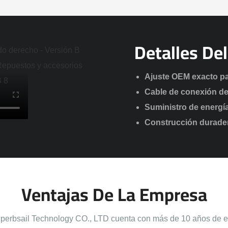
Detalles De
Ajuste OEM exacto pa
Cable de conexión de l
Suministro de energía
Construcción duradera
Ventajas De La Empresa
erbsail Technology CO., LTD cuenta con más de 10 años de e