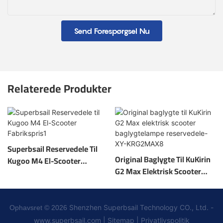
Send Forespørgsel Nu
Relaterede Produkter
Superbsail Reservedele Til
Original Baglygte Til KuKirin
Kugoo M4 El-Scooter
G2 Max Elektrisk Scooter
Fabrikspris1
Baglygtelampe Reservedele-
XY-KRG2MAX8
Shenzhen Superbsail Technology CO., Ltd. -
Ophavsret © 2026
www.superbsail.com
|
Sitemap
|
Privatlivspolitik