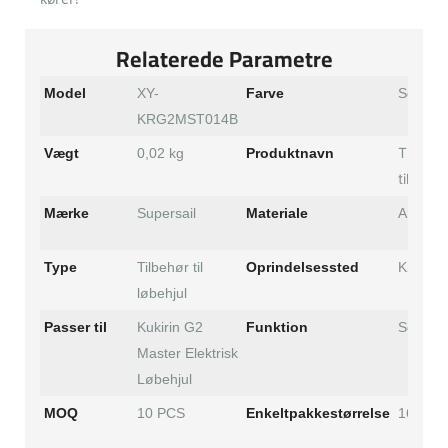
Relaterede Parametre
Model
XY-
Farve
Sort
KRG2MST014B
Tilslut
Vægt
0,02 kg
Produktnavn
til sidel
Mærke
Supersail
Materiale
ABS
Type
Tilbehør til
Oprindelsessted
Kina
løbehjul
Passer til
Kukirin G2
Funktion
Scooter
Master Elektrisk
Løbehjul
MOQ
10 PCS
Enkeltpakkestørrelse
16*12*