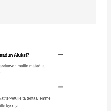
Laadun Aluksi?
arvittavan mallin määrä ja
n.
t tervetulleita tehtaallemme,
ille kyselyn.