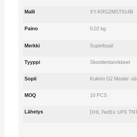
Malli
XY-KRG2MST014B
Paino
0,02 kg
Merkki
Superbsail
Tyyppi
Skootteritarvikkeet
Sopii
Kukirin G2 Master -s
MOQ
10 PCS
DHL FedEx UPS TN
Lähetys