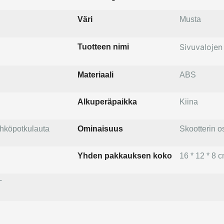
Väri
Musta
Sivuvalojen 
Tuotteen nimi
Materiaali
ABS
Alkuperäpaikka
Kiina
ähköpotkulauta
Ominaisuus
Skootterin o
Yhden pakkauksen koko
16 * 12 * 8 
T