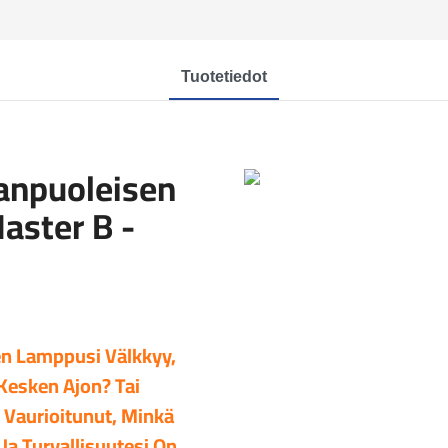
Tuotetiedot
anpuoleisen
aster B -
len Lamppusi Välkkyy,
esken Ajon? Tai
i Vaurioitunut, Minkä
a Turvallisuutesi On