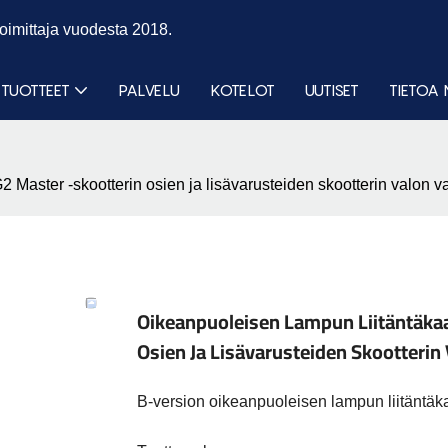
toimittaja vuodesta 2018.
TUOTTEET
PALVELU
KOTELOT
UUTISET
TIETOA 
 G2 Master -skootterin osien ja lisävarusteiden skootterin va
Oikeanpuoleisen Lampun Liitäntäkaa
Osien Ja Lisävarusteiden Skootter
B-version oikeanpuoleisen lampun liitäntäka