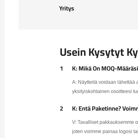
Yritys
Usein Kysytyt K
1
K: Mikä On MOQ-Määräsi J
A: Näytteitä voidaan lähettää 
yksityiskohtainen osoitteesi t
2
K: Entä Paketinne? Voim
V: Tavalliset pakkauksemme o
joten voimme painaa logosi tai