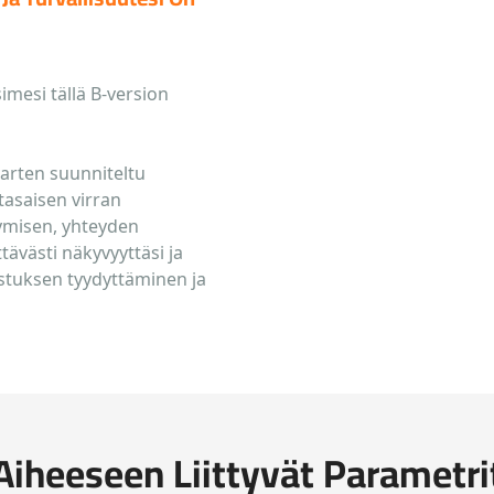
imesi tällä B-version
varten suunniteltu
tasaisen virran
kymisen, yhteyden
tävästi näkyvyyttäsi ja
aistuksen tyydyttäminen ja
Aiheeseen Liittyvät Parametri