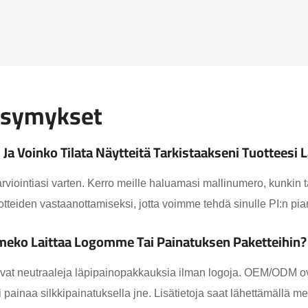
ysymykset
a Voinko Tilata Näytteitä Tarkistaakseni Tuotteesi 
arviointiasi varten. Kerro meille haluamasi mallinumero, kunkin t
uotteiden vastaanottamiseksi, jotta voimme tehdä sinulle PI:n pia
meko Laittaa Logomme Tai Painatuksen Paketteihin?
vat neutraaleja läpipainopakkauksia ilman logoja. OEM/ODM ova
 painaa silkkipainatuksella jne. Lisätietoja saat lähettämällä me