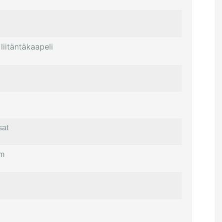
liitäntäkaapeli
sat
cm