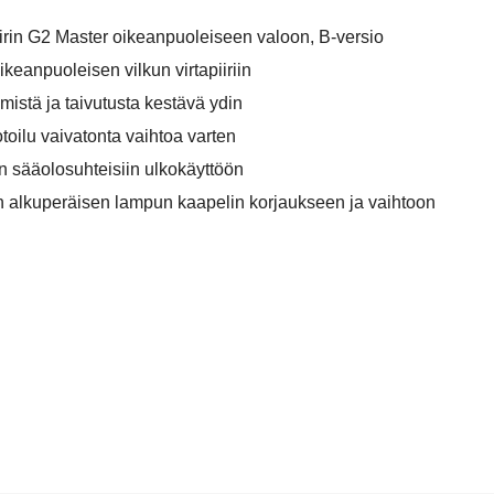
rin G2 Master oikeanpuoleiseen valoon, B-versio
keanpuoleisen vilkun virtapiiriin
mistä ja taivutusta kestävä ydin
ilu vaivatonta vaihtoa varten
in sääolosuhteisiin ulkokäyttöön
n alkuperäisen lampun kaapelin korjaukseen ja vaihtoon