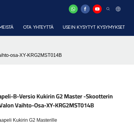
MEISTÄ
OTA YHTEYTTÄ
USEIN KYSYTYT KYSYMYKSET
lon vaihto-osa-XY-KRG2MST014B
peli-B-Versio Kukirin G2 Master -skootterin
in Valon Vaihto-Osa-XY-KRG2MST014B
apeli Kukirin G2 Masterille