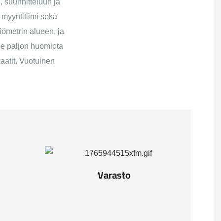
, suunnitteluun ja
 myyntitiimi sekä
ömetrin alueen, ja
ämme paljon huomiota
aatit. Vuotuinen
Varasto