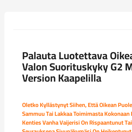
Palauta Luotettava Oike
Valon Suorituskyky G2 M
Version Kaapelilla
Oletko Kyllästynyt Siihen, Että Oikean Puo
Sammuu Tai Lakkaa Toimimasta Kokonaan K
Kenties Vanha Vaijerisi On Rispaantunut Ta
Seurauksena Sivunäkymäsi On Heikentynyt J