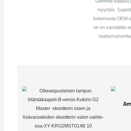
Olemme kattava ja
myyntiin. Superb
kokemusta OEM-suu
se on varustettu ed
laadunvalvontaa
Am