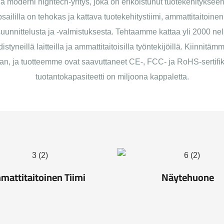
 moderni hightech-yritys, joka on erikoistunut tuotekehitykseen
saililla on tehokas ja kattava tuotekehitystiimi, ammattitaitoinen
nnittelusta ja -valmistuksesta. Tehtaamme kattaa yli 2000 neli
istyneillä laitteilla ja ammattitaitoisilla työntekijöillä. Kiinnit
n, ja tuotteemme ovat saavuttaneet CE-, FCC- ja RoHS-sertifik
tuotantokapasiteetti on miljoona kappaletta.
mattitaitoinen Tiimi
Näytehuone