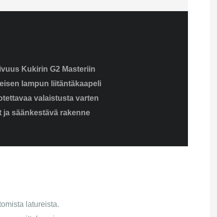
vuus Kukirin G2 Masteriin
isen lampun liitäntäkaapeli
otettavaa valaistusta varten
t ja säänkestävä rakenne
mista latureista.