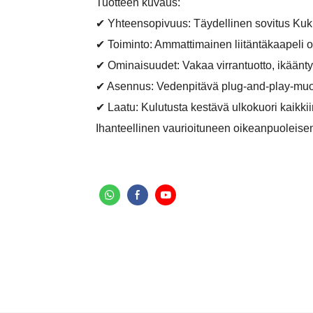
Tuotteen kuvaus:
✔ Yhteensopivuus: Täydellinen sovitus Kuki
✔ Toiminto: Ammattimainen liitäntäkaapeli oi
✔ Ominaisuudet: Vakaa virrantuotto, ikäänty
✔ Asennus: Vedenpitävä plug-and-play-muoto
✔ Laatu: Kulutusta kestävä ulkokuori kaikki
Ihanteellinen vaurioituneen oikeanpuoleise