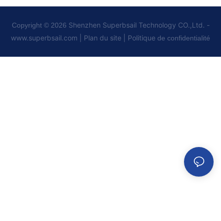
Shenzhen Superbsail Technology CO.,Ltd. -
Copyright © 2026
www.superbsail.com
|
Plan du site
|
Politique
de confidentialité