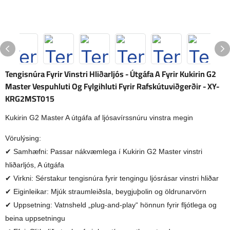
Tengisnúra Fyrir Vinstri Hliðarljós - Útgáfa A Fyrir Kukirin G2
Master Vespuhluti Og Fylgihluti Fyrir Rafskútuviðgerðir - XY-
KRG2MST015
Kukirin G2 Master A útgáfa af ljósavírssnúru vinstra megin
Vörulýsing:
✔ Samhæfni: Passar nákvæmlega í Kukirin G2 Master vinstri
hliðarljós, A útgáfa
✔ Virkni: Sérstakur tengisnúra fyrir tengingu ljósrásar vinstri hliðar
✔ Eiginleikar: Mjúk straumleiðsla, beygjuþolin og öldrunarvörn
✔ Uppsetning: Vatnsheld „plug-and-play“ hönnun fyrir fljótlega og
beina uppsetningu