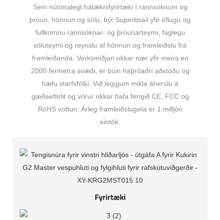
Sem nútímalegt hátæknifyrirtæki í rannsóknum og
þróun, hönnun og sölu, býr Superbsail yfir öflugu og
fullkomnu rannsóknar- og þróunarteymi, faglegu
söluteymi og reynslu af hönnun og framleiðslu frá
framleiðanda. Verksmiðjan okkar nær yfir meira en
2000 fermetra svæði, er búin háþróaðri aðstöðu og
hæfu starfsfólki. Við leggjum mikla áherslu á
gæðaeftirlit og vörur okkar hafa fengið CE, FCC og
RoHS vottun. Árleg framleiðslugeta er 1 milljón
eintök.
Fyrirtæki