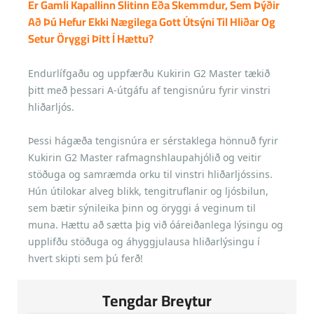
Er Gamli Kapallinn Slitinn Eða Skemmdur, Sem Þýðir
Að Þú Hefur Ekki Nægilega Gott Útsýni Til Hliðar Og
Setur Öryggi Þitt Í Hættu?
Endurlífgaðu og uppfærðu Kukirin G2 Master tækið
þitt með þessari A-útgáfu af tengisnúru fyrir vinstri
hliðarljós.
Þessi hágæða tengisnúra er sérstaklega hönnuð fyrir
Kukirin G2 Master rafmagnshlaupahjólið og veitir
stöðuga og samræmda orku til vinstri hliðarljóssins.
Hún útilokar alveg blikk, tengitruflanir og ljósbilun,
sem bætir sýnileika þinn og öryggi á veginum til
muna. Hættu að sætta þig við óáreiðanlega lýsingu og
upplifðu stöðuga og áhyggjulausa hliðarlýsingu í
hvert skipti sem þú ferð!
Tengdar Breytur