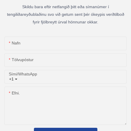
Skildu bara eftir netfangið þitt eða símanúmer í
tengiliðareyðublaðinu svo við getum sent þér ókeypis verðtilboð
fyrir fjölbreytt úrval hönnunar okkar.
Nafn
Tölvupóstur
Sími/WhatsApp
+1
Efni.