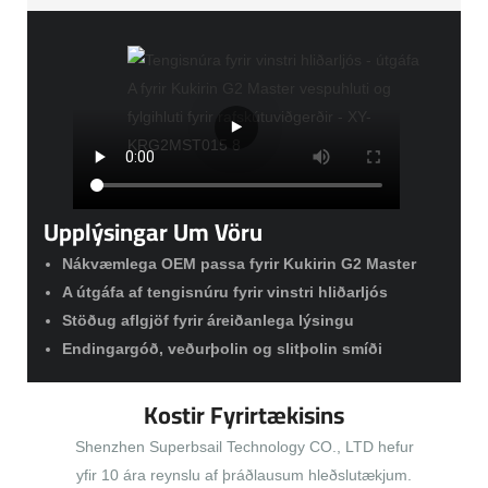
Upplýsingar Um Vöru
Nákvæmlega OEM passa fyrir Kukirin G2 Master
A útgáfa af tengisnúru fyrir vinstri hliðarljós
Stöðug aflgjöf fyrir áreiðanlega lýsingu
Endingargóð, veðurþolin og slitþolin smíði
Kostir Fyrirtækisins
Shenzhen Superbsail Technology CO., LTD hefur
yfir 10 ára reynslu af þráðlausum hleðslutækjum.