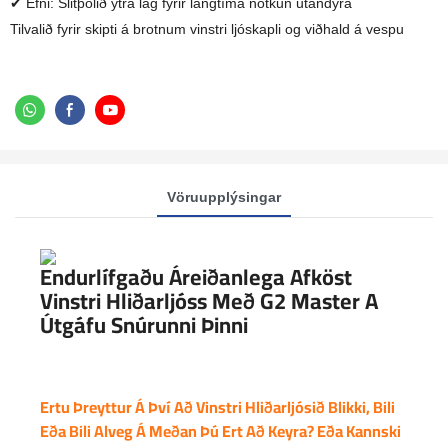
✔ Efni: Slitþolið ytra lag fyrir langtíma notkun utandyra
Tilvalið fyrir skipti á brotnum vinstri ljóskapli og viðhald á vespu
Vöruupplýsingar
Endurlífgaðu Áreiðanlega Afköst
Vinstri Hliðarljóss Með G2 Master A
Útgáfu Snúrunni Þinni
Ertu Þreyttur Á Því Að Vinstri Hliðarljósið Blikki, Bili
Eða Bili Alveg Á Meðan Þú Ert Að Keyra? Eða Kannski