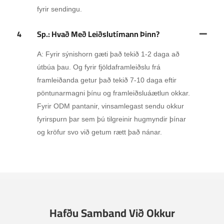
fyrir sendingu.
4
Sp.: Hvað Með Leiðslutímann Þinn?
A: Fyrir sýnishorn gæti það tekið 1-2 daga að
útbúa þau. Og fyrir fjöldaframleiðslu frá
framleiðanda getur það tekið 7-10 daga eftir
pöntunarmagni þínu og framleiðsluáætlun okkar.
Fyrir ODM pantanir, vinsamlegast sendu okkur
fyrirspurn þar sem þú tilgreinir hugmyndir þínar
og kröfur svo við getum rætt það nánar.
Hafðu Samband Við Okkur