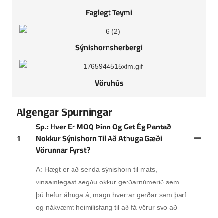
Faglegt Teymi
Sýnishornsherbergi
Vöruhús
Algengar Spurningar
Sp.: Hver Er MOQ Þinn Og Get Ég Pantað
1
Nokkur Sýnishorn Til Að Athuga Gæði
Vörunnar Fyrst?
A: Hægt er að senda sýnishorn til mats,
vinsamlegast segðu okkur gerðarnúmerið sem
þú hefur áhuga á, magn hverrar gerðar sem þarf
og nákvæmt heimilisfang til að fá vörur svo að