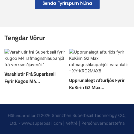
Senda Fyrirspurn Núna
Tengdar Vörur
Varahlutir Frá Superbsail
Upprunalegt Afturljós Fyrir
Fyrir Kugoo M4
KuKirin G2 Max
Rafmagnshlaupahjól Frá
Rafmagnshlaupahjól,
Verksmiðjuverði 1
Varahlutir - XY-KRG2MAX8
Shenzhen Superbsail Technology CO.,
Höfundarréttur © 2026
Ltd. -
www.superbsail.com
|
Veftré
|
Persónuverndarstefna