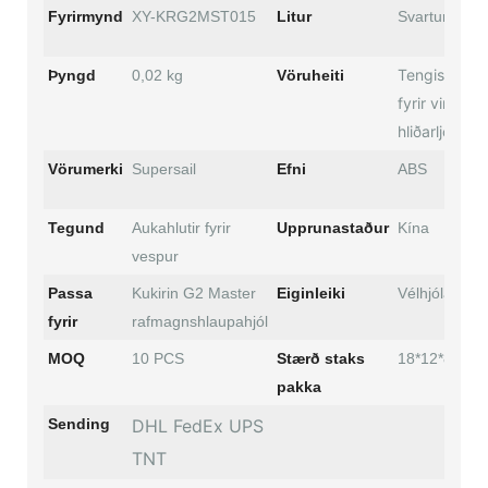
Fyrirmynd
XY-KRG2MST015
Litur
Svartur
Tengisnúra
Þyngd
0,02 kg
Vöruheiti
fyrir vinstri
hliðarljós
Vörumerki
Supersail
Efni
ABS
Tegund
Aukahlutir fyrir
Upprunastaður
Kína
vespur
Passa
Kukirin G2 Master
Eiginleiki
Vélhjólahlutir
fyrir
rafmagnshlaupahjól
MOQ
10 PCS
Stærð staks
18*12*8 cm
pakka
Sending
DHL FedEx UPS
TNT