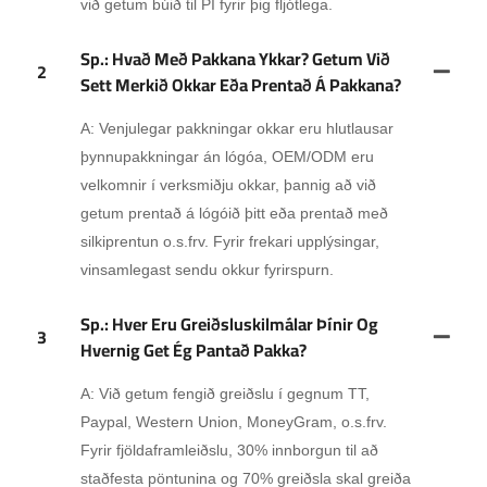
við getum búið til PI fyrir þig fljótlega.
Sp.: Hvað Með Pakkana Ykkar? Getum Við
2
Sett Merkið Okkar Eða Prentað Á Pakkana?
A: Venjulegar pakkningar okkar eru hlutlausar
þynnupakkningar án lógóa, OEM/ODM eru
velkomnir í verksmiðju okkar, þannig að við
getum prentað á lógóið þitt eða prentað með
silkiprentun o.s.frv. Fyrir frekari upplýsingar,
vinsamlegast sendu okkur fyrirspurn.
Sp.: Hver Eru Greiðsluskilmálar Þínir Og
3
Hvernig Get Ég Pantað Pakka?
A: Við getum fengið greiðslu í gegnum TT,
Paypal, Western Union, MoneyGram, o.s.frv.
Fyrir fjöldaframleiðslu, 30% innborgun til að
staðfesta pöntunina og 70% greiðsla skal greiða