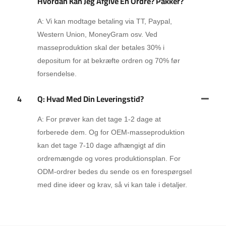
Hvordan Kan Jeg Afgive En Ordre? Pakker?
A: Vi kan modtage betaling via TT, Paypal,
Western Union, MoneyGram osv. Ved
masseproduktion skal der betales 30% i
depositum for at bekræfte ordren og 70% før
forsendelse.
4
Q: Hvad Med Din Leveringstid?
A: For prøver kan det tage 1-2 dage at
forberede dem. Og for OEM-masseproduktion
kan det tage 7-10 dage afhængigt af din
ordremængde og vores produktionsplan. For
ODM-ordrer bedes du sende os en forespørgsel
med dine ideer og krav, så vi kan tale i detaljer.