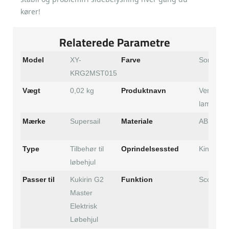
kører!
Relaterede Parametre
Model
XY-
Farve
Sort
KRG2MST015
Venstre 
Vægt
0,02 kg
Produktnavn
lampefor
Mærke
Supersail
Materiale
ABS
Type
Tilbehør til
Oprindelsessted
Kina
løbehjul
Passer til
Kukirin G2
Funktion
Scooterd
Master
Elektrisk
Løbehjul