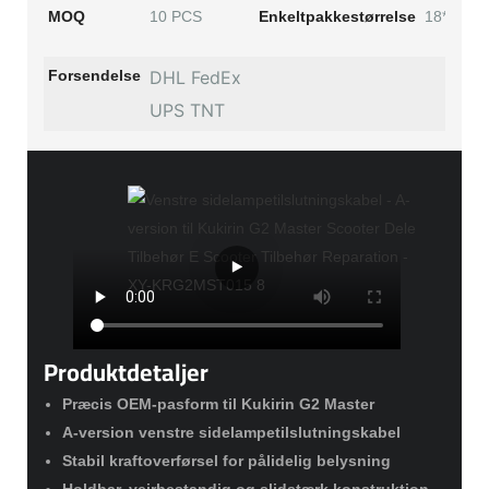
MOQ
10 PCS
Enkeltpakkestørrelse
18*12*8 
Forsendelse
DHL FedEx
UPS TNT
Produktdetaljer
Præcis OEM-pasform til Kukirin G2 Master
A-version venstre sidelampetilslutningskabel
Stabil kraftoverførsel for pålidelig belysning