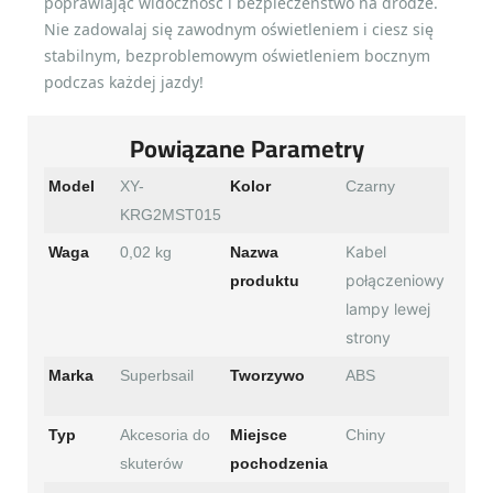
poprawiając widoczność i bezpieczeństwo na drodze.
Nie zadowalaj się zawodnym oświetleniem i ciesz się
stabilnym, bezproblemowym oświetleniem bocznym
podczas każdej jazdy!
Powiązane Parametry
Model
XY-
Kolor
Czarny
KRG2MST015
Kabel
Waga
0,02 kg
Nazwa
połączeniowy
produktu
lampy lewej
strony
Marka
Superbsail
Tworzywo
ABS
Typ
Akcesoria do
Miejsce
Chiny
skuterów
pochodzenia