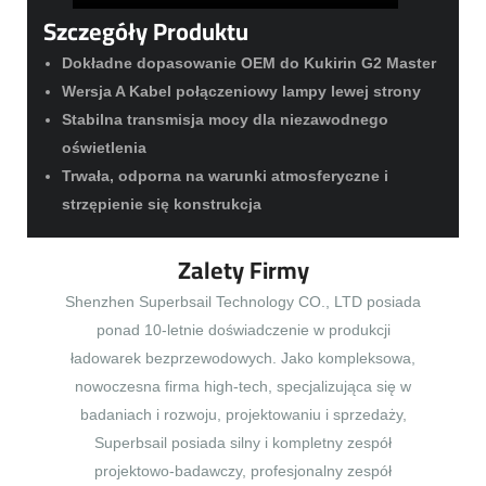
Szczegóły Produktu
Dokładne dopasowanie OEM do Kukirin G2 Master
Wersja A Kabel połączeniowy lampy lewej strony
Stabilna transmisja mocy dla niezawodnego
oświetlenia
Trwała, odporna na warunki atmosferyczne i
strzępienie się konstrukcja
Zalety Firmy
Shenzhen Superbsail Technology CO., LTD posiada
ponad 10-letnie doświadczenie w produkcji
ładowarek bezprzewodowych. Jako kompleksowa,
nowoczesna firma high-tech, specjalizująca się w
badaniach i rozwoju, projektowaniu i sprzedaży,
Superbsail posiada silny i kompletny zespół
projektowo-badawczy, profesjonalny zespół