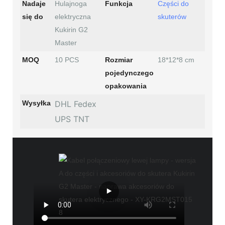
Nadaje
Hulajnoga
Funkcja
Części do
się do
elektryczna
skuterów
Kukirin G2
Master
MOQ
10 PCS
Rozmiar
18*12*8 cm
pojedynczego
opakowania
Wysyłka
DHL Fedex
UPS TNT