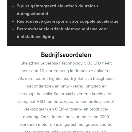
7-pins geïntegreerd elektrisch deurslot +
duimgashendel
Responsieve gasrespons voor soepele acceleratie
Betrouwbaar elektrisch slotmechanisme voor
diefstalbeveiliging
Bedrijfsvoordelen
Shenzhen Superbsail Technology CO., LTD heeft
meer dan 10 jaar ervaring in draadloze opladers.
Als een modern hightechbedrijf dat zich bezighoudt
met onderzoek en ontwikkeling, ontwerp en
verkoop, beschikt Superbsail over een krachtig en
compleet R&D- en ontwerpteam, een professioneel
verkoopteam en OEM-ontwerp- en productie-
ervaring. Onze fabriek beslaat meer dan 2000
vierkante meter en is uitgerust met geavanceerde