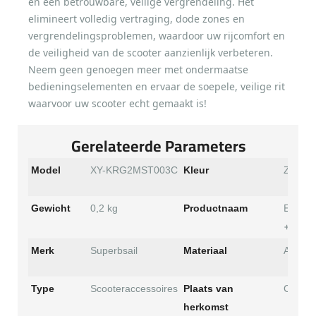
en een betrouwbare, veilige vergrendeling. Het
elimineert volledig vertraging, dode zones en
vergrendelingsproblemen, waardoor uw rijcomfort en
de veiligheid van de scooter aanzienlijk verbeteren.
Neem geen genoegen meer met ondermaatse
bedieningselementen en ervaar de soepele, veilige rit
waarvoor uw scooter echt gemaakt is!
Gerelateerde Parameters
Model
XY-KRG2MST003C
Kleur
Zwart
Elektri
Gewicht
0,2 kg
Productnaam
+ duim
Merk
Superbsail
Materiaal
ABS
Type
Scooteraccessoires
Plaats van
China
herkomst