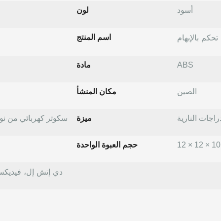
أسود
لون
حكم بالإبهام
اسم المنتج
ABS
مادة
الصين
مكان المنشأ
راجات النارية
ميزة
سكوتر كهربائي من نوع كو
حجم العبوة الواحدة
دي إتش إل، فيديكس