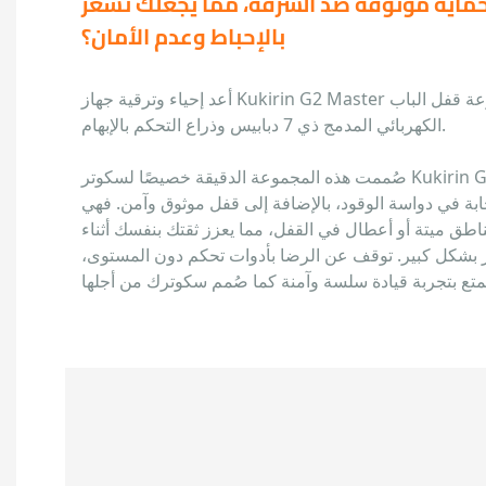
وحماية موثوقة ضد السرقة، مما يجعلك تشعر
بالإحباط وعدم الأمان؟
أعد إحياء وترقية جهاز Kukirin G2 Master الخاص بك باستخدام مجموعة قفل الباب
الكهربائي المدمج ذي 7 دبابيس وذراع التحكم بالإبهام.
صُممت هذه المجموعة الدقيقة خصيصًا لسكوتر Kukirin G2 Master الكهربائي، وتوفر
ابة في دواسة الوقود، بالإضافة إلى قفل موثوق وآمن. فهي
ناطق ميتة أو أعطال في القفل، مما يعزز ثقتك بنفسك أثناء
ر بشكل كبير. توقف عن الرضا بأدوات تحكم دون المستوى،