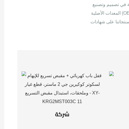
عة في تصميم وتصنيع
المعدات الأصلية (OEM). يمتد مصنعنا على مساحة تزيد عن 2000 متر مربع، وهو مجهز بأحدث المرافق ويعمل به
 CE وFCC وRoHS. تبلغ طاقتنا
شركة