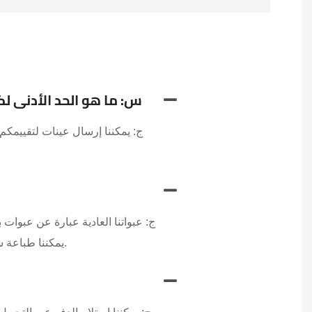
س: ما هو الحد الأدنى ل
ج: يمكننا إرسال عينات لتقييمكم،
ج: عبواتنا العادية عبارة عن عبوات
يمكننا طباعة شعارك أو الطباعة بتقنية الطباعة الحريرية، وما إلى ذلك. لمزيد من التفاصيل، يرجى إرسال استفسار إلينا.