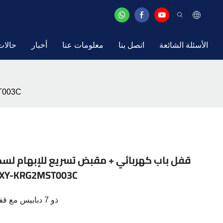
الأسئلة الشائعة
اتصل بنا
معلومات عنا
أخبار
حالات
قفل باب كهربائي + مقبض تسريع للإب
وملحقات، استبدال مقبض التسريع - RG2MST003C
مقبض تحكم Kukirin G2 Master ذو 7 دبابيس مع قفل باب كهربائي