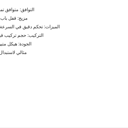
✔ التوافق: متوافق تمامًا م
✔ مزيج: قفل با
✔ الميزات: تحكم دقيق في السرع
✔ التركيب: حجم تركيب ق
✔ الجودة: هيكل مت
مثالي لاستبدال 