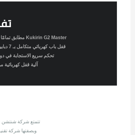
تفا
مطابق تمامًا للمواصفات الأصلية لجهاز Kukirin G2 Master
قفل باب كهربائي متكامل بـ 7 دبابيس + دواسة تحكم بالإبهام
تحكم سريع الاستجابة في د
آلية قفل كهربائية م
تتمتع شركة شنتشن سو
وبصفتها شركة تقنية