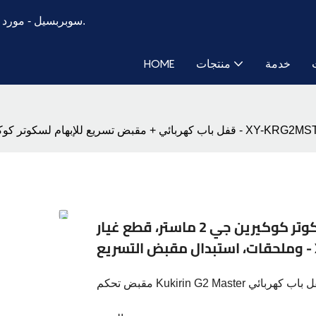
مورد قطع غيار وإكسسوارات الدراجات البخارية المخصصة منذ عام 2018.
سوبربسيل -
خدمة
منتجات
HOME
هام لسكوتر كوكيرين جي 2 ماستر، قطع غيار وملحقات، استبدال مقبض التسريع - XY-KRG2MST003C
قفل باب كهربائي + مقبض تسريع للإبهام لسكوتر كوكيرين جي 2 ماستر، قطع غيار
XY-K