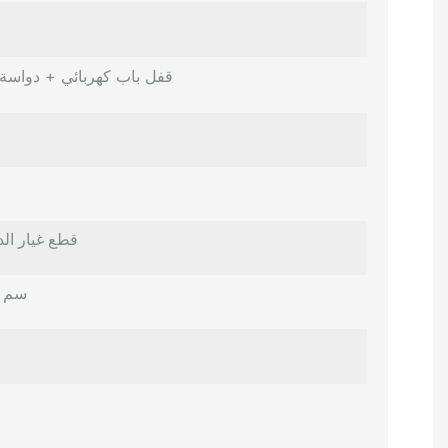
قفل باب كهربائي + دواسة ت
قطع غيار الد
12 × 12 × 10 سم