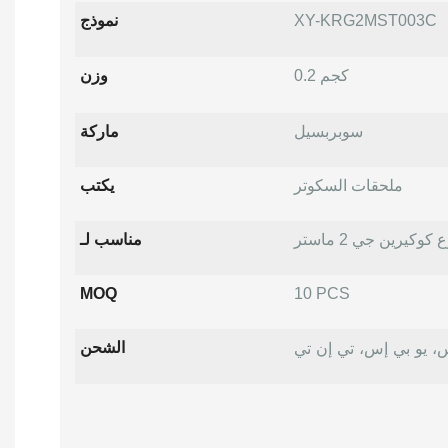
XY-KRG2MST003C
نموذج
0.2 كجم
وزن
سوبربسيل
ماركة
ملحقات السكوتر
يكتب
كيرين جي 2 ماستر
مناسب لـ
MOQ
10 PCS
، يو بي إس، تي إن تي
الشحن