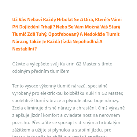
Už Vás Nebaví Každý Hrbolat Se A Díra, Které S Vámi
Při Dojíždění Trhají? Nebo Se Vám Možná Váš Starý
Tlumič Zdá Tuhý, Opotřebovaný A Nedokáže Tlumit
Nárazy, Takže Je Každá Jízda Nepohodlná A
Nestabilní?
Oživte a vylepšete svůj Kukirin G2 Master s tímto
odolným předním tlumičem.
Tento vysoce výkonný tlumič nárazů, speciálně
vyrobený pro elektrickou koloběžku Kukirin G2 Master,
spolehlivě tlumí vibrace a plynule absorbuje nárazy.
Zcela eliminuje drsné nárazy a chrastění, čímž výrazně
zlepšuje jízdní komfort a ovladatelnost na nerovném
povrchu. Přestaňte se spokojit s drsným a hrbolatým
zážitkem a užijte si plynulou a stabilní jízdu, pro