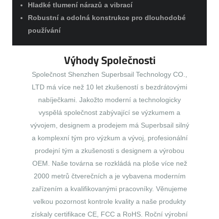
Hladké tlumení nárazů a vibrací
Robustní a odolná konstrukce pro dlouhodobé
používání
Výhody Společnosti
Společnost Shenzhen Superbsail Technology CO.,
LTD má více než 10 let zkušeností s bezdrátovými
nabíječkami. Jakožto moderní a technologicky
vyspělá společnost zabývající se výzkumem a
vývojem, designem a prodejem má Superbsail silný
a komplexní tým pro výzkum a vývoj, profesionální
prodejní tým a zkušenosti s designem a výrobou
OEM. Naše továrna se rozkládá na ploše více než
2000 metrů čtverečních a je vybavena moderním
zařízením a kvalifikovanými pracovníky. Věnujeme
velkou pozornost kontrole kvality a naše produkty
získaly certifikace CE, FCC a RoHS. Roční výrobní