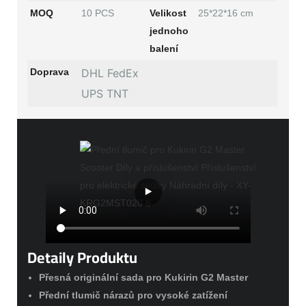
MOQ
10 PCS
Velikost
25*22*16 cm
jednoho
balení
Doprava
DHL FedEx
UPS TNT
Detaily Produktu
Přesná originální sada pro Kukirin G2 Master
Přední tlumič nárazů pro vysoké zatížení