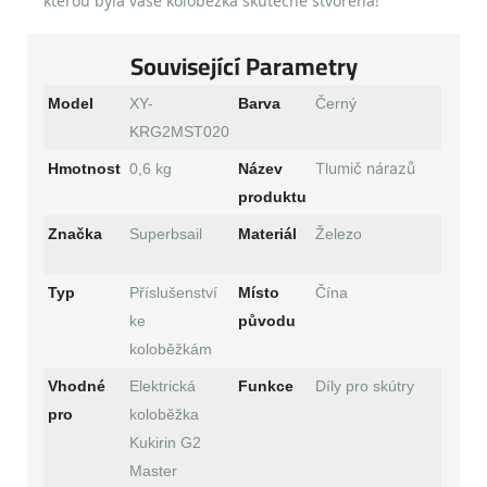
kterou byla vaše koloběžka skutečně stvořena!
Související Parametry
Model
XY-
Barva
Černý
KRG2MST020
Tlumič nárazů
Hmotnost
0,6 kg
Název
produktu
Značka
Superbsail
Materiál
Železo
Typ
Příslušenství
Místo
Čína
ke
původu
koloběžkám
Vhodné
Elektrická
Funkce
Díly pro skútry
pro
koloběžka
Kukirin G2
Master