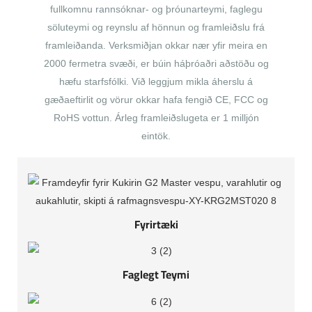
fullkomnu rannsóknar- og þróunarteymi, faglegu
söluteymi og reynslu af hönnun og framleiðslu frá
framleiðanda. Verksmiðjan okkar nær yfir meira en
2000 fermetra svæði, er búin háþróaðri aðstöðu og
hæfu starfsfólki. Við leggjum mikla áherslu á
gæðaeftirlit og vörur okkar hafa fengið CE, FCC og
RoHS vottun. Árleg framleiðslugeta er 1 milljón
eintök.
Fyrirtæki
Faglegt Teymi