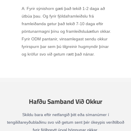
A: Fyrir sýnishorn gæti það tekið 1-2 daga að
útbúa þau. Og fyrir fjöldaframleiðslu frá
framleiðanda getur það tekið 7-10 daga eftir
pöntunarmagni þínu og framleiðsluáætlun okkar.
Fyrir ODM pantanir, vinsamlegast sendu okkur
fyrirspurn þar sem þú tilgreinir hugmyndir þínar
og kröfur svo við getum rætt það nánar.
Hafðu Samband Við Okkur
Skildu bara eftir netfangið þitt eða símanúmer í
tengiliðareyðublaðinu svo við getum sent þér ókeypis verðtilboð
fyrir fjölbreytt úrval hönnunar okkar.