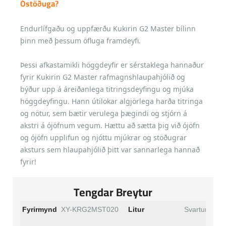
Óstöðuga?
Endurlífgaðu og uppfærðu Kukirin G2 Master bílinn
þinn með þessum öfluga framdeyfi.
Þessi afkastamikli höggdeyfir er sérstaklega hannaður
fyrir Kukirin G2 Master rafmagnshlaupahjólið og
býður upp á áreiðanlega titringsdeyfingu og mjúka
höggdeyfingu. Hann útilokar algjörlega harða titringa
og nötur, sem bætir verulega þægindi og stjórn á
akstri á ójöfnum vegum. Hættu að sætta þig við ójöfn
og ójöfn upplifun og njóttu mjúkrar og stöðugrar
aksturs sem hlaupahjólið þitt var sannarlega hannað
fyrir!
Tengdar Breytur
Fyrirmynd
XY-KRG2MST020
Litur
Svartur