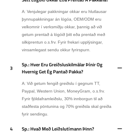
A: Venjulegar pakkningar okkar eru hlutlausar
þynnupakkningar án lógóa, OEM/ODM eru
velkomnir í verksmiðju okkar, þannig að við
getum prentað á lógóið þitt eða prentað með
silkiprentun o.s.frv. Fyrir frekari upplýsingar,
vinsamlegast sendu okkur fyrirspurn.
Sp.: Hver Eru Greiðsluskilmálar Þínir Og
3
Hvernig Get Ég Pantað Pakka?
A: Við getum fengið greiðslu í gegnum TT,
Paypal, Western Union, MoneyGram, o.s.frv.
Fyrir fjöldaframleiðslu, 30% innborgun til að
staðfesta pöntunina og 70% greiðsla skal greiða
fyrir sendingu.
4
Sp.: Hvað Með Leiðslutímann Þinn?