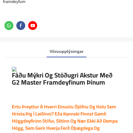
framdeyfum
Vöruupplýsingar
Fáðu Mýkri Og Stöðugri Akstur Með
G2 Master Framdeyfinum Þínum
Ertu Þreyttur Á Hverri Einustu Ójöfnu Og Holu Sem
Hrista Þig Í Leiðinni? Eða Kannski Finnst Gamli
Höggdeyfirinn Stífur, Slitinn Og Nær Ekki Að Dempa
Högg, Sem Gerir Hverja Ferð Óþægilega Og