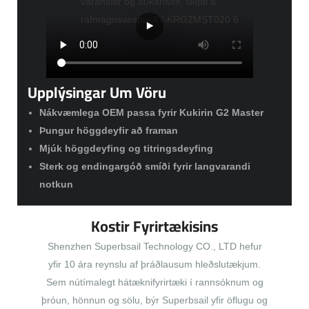
Upplýsingar Um Vöru
Nákvæmlega OEM passa fyrir Kukirin G2 Master
Þungur höggdeyfir að framan
Mjúk höggdeyfing og titringsdeyfing
Sterk og endingargóð smíði fyrir langvarandi
notkun
Kostir Fyrirtækisins
Shenzhen Superbsail Technology CO., LTD hefur
yfir 10 ára reynslu af þráðlausum hleðslutækjum.
Sem nútímalegt hátæknifyrirtæki í rannsóknum og
þróun, hönnun og sölu, býr Superbsail yfir öflugu og