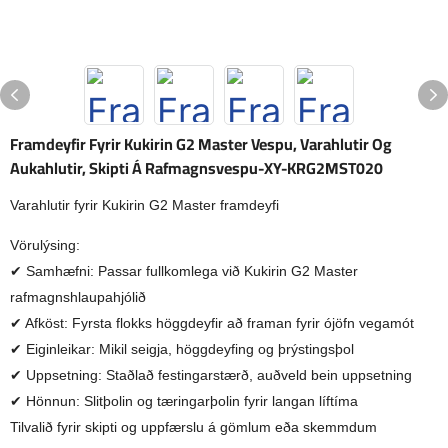
Framdeyfir Fyrir Kukirin G2 Master Vespu, Varahlutir Og
Aukahlutir, Skipti Á Rafmagnsvespu-XY-KRG2MST020
Varahlutir fyrir Kukirin G2 Master framdeyfi
Vörulýsing:
✔ Samhæfni: Passar fullkomlega við Kukirin G2 Master
rafmagnshlaupahjólið
✔ Afköst: Fyrsta flokks höggdeyfir að framan fyrir ójöfn vegamót
✔ Eiginleikar: Mikil seigja, höggdeyfing og þrýstingsþol
✔ Uppsetning: Staðlað festingarstærð, auðveld bein uppsetning
✔ Hönnun: Slitþolin og tæringarþolin fyrir langan líftíma
Tilvalið fyrir skipti og uppfærslu á gömlum eða skemmdum