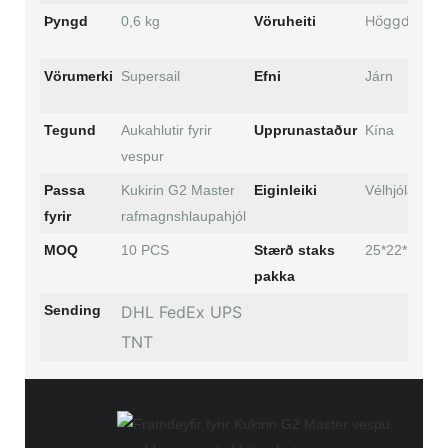
Höggdeyfir
Þyngd
0,6 kg
Vöruheiti
Vörumerki
Supersail
Efni
Járn
Tegund
Aukahlutir fyrir
Upprunastaður
Kína
vespur
Passa
Kukirin G2 Master
Eiginleiki
Vélhjólahlutir
fyrir
rafmagnshlaupahjól
MOQ
10 PCS
Stærð staks
25*22*16 cm
pakka
Sending
DHL FedEx UPS
TNT