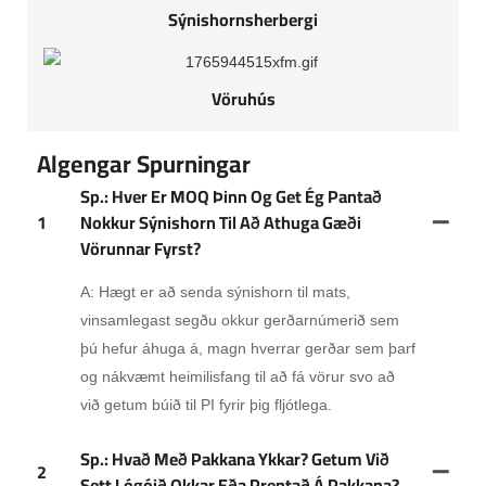
Sýnishornsherbergi
Vöruhús
Algengar Spurningar
Sp.: Hver Er MOQ Þinn Og Get Ég Pantað
1
Nokkur Sýnishorn Til Að Athuga Gæði
Vörunnar Fyrst?
A: Hægt er að senda sýnishorn til mats,
vinsamlegast segðu okkur gerðarnúmerið sem
þú hefur áhuga á, magn hverrar gerðar sem þarf
og nákvæmt heimilisfang til að fá vörur svo að
við getum búið til PI fyrir þig fljótlega.
Sp.: Hvað Með Pakkana Ykkar? Getum Við
2
Sett Lógóið Okkar Eða Prentað Á Pakkana?