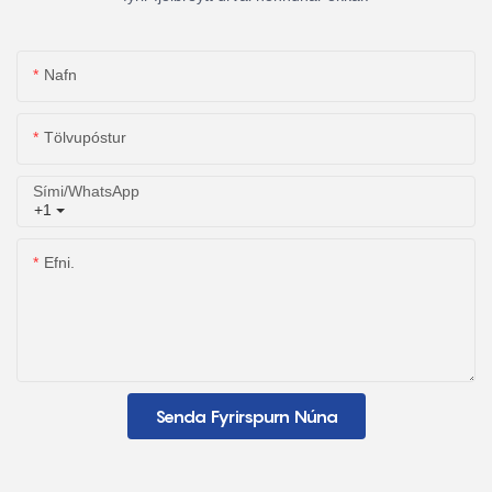
Nafn
Tölvupóstur
Sími/WhatsApp
+1
Efni.
Senda Fyrirspurn Núna