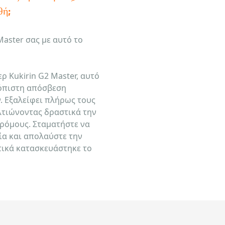
θή;
aster σας με αυτό το
ρ Kukirin G2 Master, αυτό
όπιστη απόσβεση
 Εξαλείφει πλήρως τους
λτιώνοντας δραστικά την
δρόμους. Σταματήστε να
ία και απολαύστε την
τικά κατασκευάστηκε το