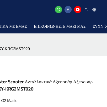
ΤΙΚΆ ΜΕ ΕΜΆΣ
ΕΠΙΚΟΙΝΩΝΉΣΤΕ ΜΑΖΊ ΜΑΣ
ΣΥΧΝΈΣ
ση-XY-KRG2MST020
ster Scooter Ανταλλακτικά Αξεσουάρ Αξεσουάρ
η-XY-KRG2MST020
n G2 Master