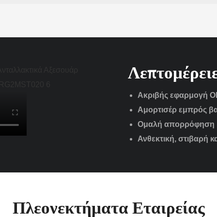
Λεπτομέρει
Ακριβής εφαρμογή OE
Αμορτισέρ εμπρός β
Ομαλή απορρόφηση 
Ανθεκτική, στιβαρή 
Πλεονεκτήματα Εταιρείας