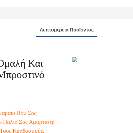
Λεπτομέρεια Προϊόντος
Ομαλή Και
Μπροστινό
μαράκι Που Σας
ο Παλιό Σας Αμορτισέρ
 Τους Κραδασμούς,