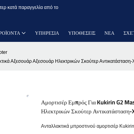
τερ κατά παραγγελία από το
ΡΟΪΌΝΤΑ
ΥΠΗΡΕΣΊΑ
ΥΠΟΘΈΣΕΙΣ
ΝΈΑ
ΣΧΕ
oter
λλακτικά Αξεσουάρ Αξεσουάρ Ηλεκτρικών Σκούτερ Αντικατάστα
Αμορτισέρ Εμπρός Για Kukirin G2 Ma
Ηλεκτρικών Σκούτερ Αντικατάστασ
Ανταλλακτικά μπροστινού αμορτισέρ Kukiri