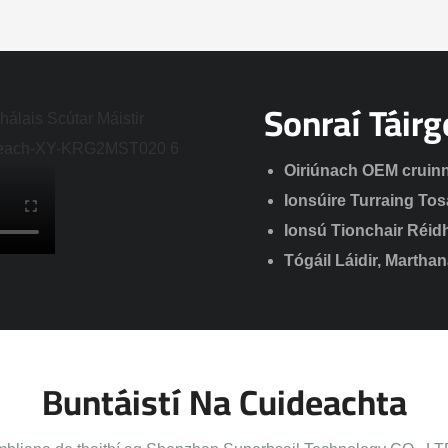
Sonraí Táirg
Oiriúnach OEM cruinn
Ionsúire Turraing To
Ionsú Tionchair Réid
Tógáil Láidir, Martha
Buntáistí Na Cuideachta