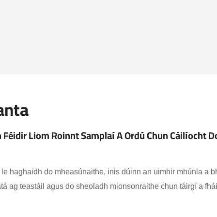
anta
Féidir Liom Roinnt Samplaí A Ordú Chun Cáilíocht Do
h le haghaidh do mheasúnaithe, inis dúinn an uimhir mhúnla a bhf
á ag teastáil agus do sheoladh mionsonraithe chun táirgí a fháil 