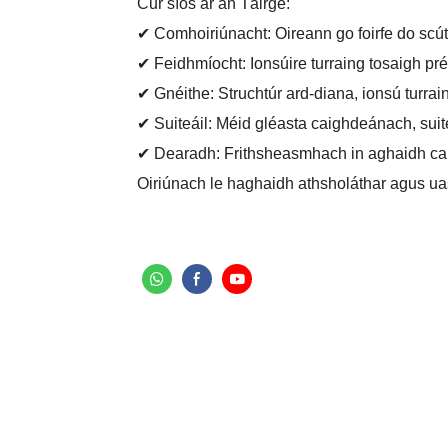
Cur síos ar an Táirge:
✔ Comhoiriúnacht: Oireann go foirfe do scút
✔ Feidhmíocht: Ionsúire turraing tosaigh 
✔ Gnéithe: Struchtúr ard-diana, ionsú turrain
✔ Suiteáil: Méid gléasta caighdeánach, suit
✔ Dearadh: Frithsheasmhach in aghaidh cai
Oiriúnach le haghaidh athsholáthar agus ua