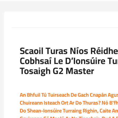
Scaoil Turas Níos Réidhe
Cobhsaí Le D’Ionsúire Tu
Tosaigh G2 Master
An Bhfuil Tú Tuirseach De Gach Cnapán Agus
Chuireann Isteach Ort Ar Do Thuras? Nó B'f
Do Shean-Ionsúire Turraing Righin, Caite 