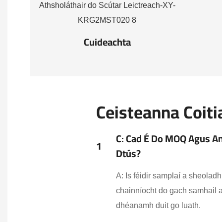
Cuideachta
Ceisteanna Coiti
C: Cad É Do MOQ Agus An 
1
Dtús?
A: Is féidir samplaí a sheolad
chainníocht do gach samhail at
dhéanamh duit go luath.