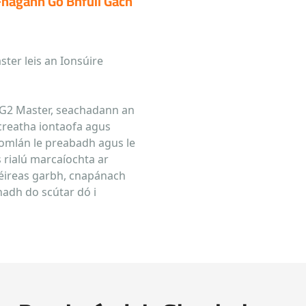
Fhágann Go Bhfuil Gach
ter leis an Ionsúire
 G2 Master, seachadann an
creatha iontaofa agus
iomlán le preabadh agus le
 rialú marcaíochta ar
péireas garbh, cnapánach
nadh do scútar dó i