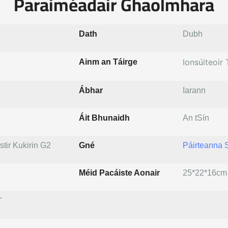
Paraiméadair Ghaolmhara
Dath
Dubh
Ionsúiteoir 
Ainm an Táirge
Ábhar
Iarann
Áit Bhunaidh
An tSín
stir Kukirin G2
Gné
Páirteanna 
Méid Pacáiste Aonair
25*22*16cm
T