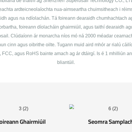
 mbliana de thaithí ag Shenzhen Superbsail Technology CO., LTD 
eachta ardteicneolaíochta nua-aimseartha chuimsitheach i réim
aidh agus na ndíolachán. Tá foireann dearaidh chumhachtach a
orbartha, foireann díolacháin ghairmiúil, agus taithí dearaidh a
ail. Clúdaíonn ár monarcha níos mó ná 2000 méadar cearnach, a
n cinn agus oibrithe oilte. Tugann muid aird mhór ar rialú cáilí
 FCC, agus RoHS bainte amach ag ár dtáirgí. Is é 1 mhilliún an
bliantúil.
oireann Ghairmiúil
Seomra Samplac