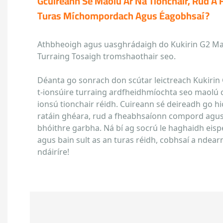
Gcuireann Sé Maolú Ar Na Tionchair, Rud A 
Turas Míchompordach Agus Éagobhsaí?
Athbheoigh agus uasghrádaigh do Kukirin G2 Mas
Turraing Tosaigh tromshaothair seo.
Déanta go sonrach don scútar leictreach Kukirin
t-ionsúire turraing ardfheidhmíochta seo maolú 
ionsú tionchair réidh. Cuireann sé deireadh go h
ratáin ghéara, rud a fheabhsaíonn compord agus
bhóithre garbha. Ná bí ag socrú le haghaidh eis
agus bain sult as an turas réidh, cobhsaí a ndear
ndáiríre!