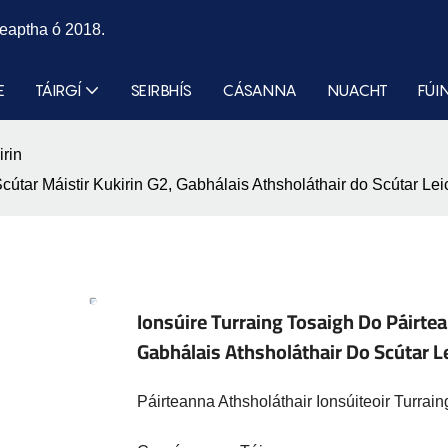
eaptha ó 2018.
E
TÁIRGÍ
SEIRBHÍS
CÁSANNA
NUACHT
FÚI
irin
Scútar Máistir Kukirin G2, Gabhálais Athsholáthair do Scútar
Ionsúire Turraing Tosaigh Do Páirtea
Gabhálais Athsholáthair Do Scútar
Páirteanna Athsholáthair Ionsúiteoir Turrai