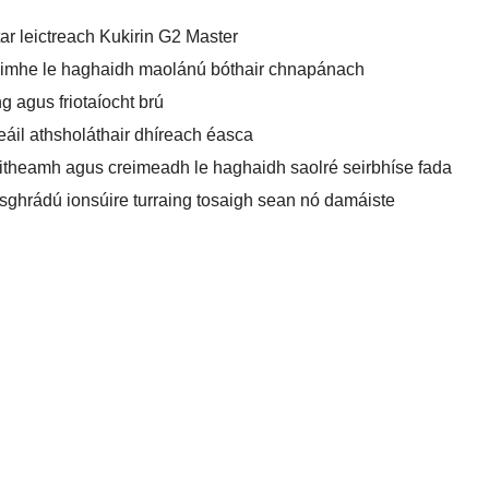
ar leictreach Kukirin G2 Master
préimhe le haghaidh maolánú bóthair chnapánach
g agus friotaíocht brú
eáil athsholáthair dhíreach éasca
theamh agus creimeadh le haghaidh saolré seirbhíse fada
sghrádú ionsúire turraing tosaigh sean nó damáiste