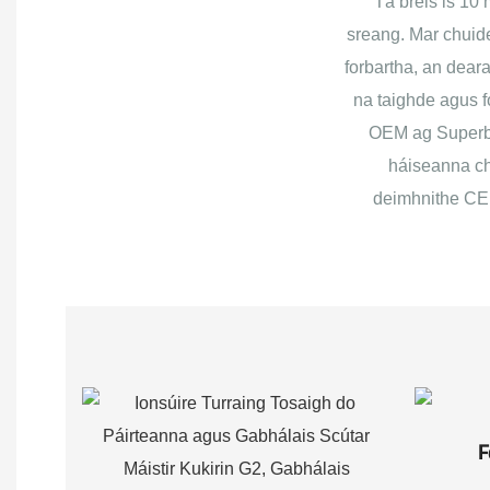
Tá breis is 10
sreang. Mar chuid
forbartha, an dear
na taighde agus f
OEM ag Superbs
háiseanna chu
deimhnithe CE,
F