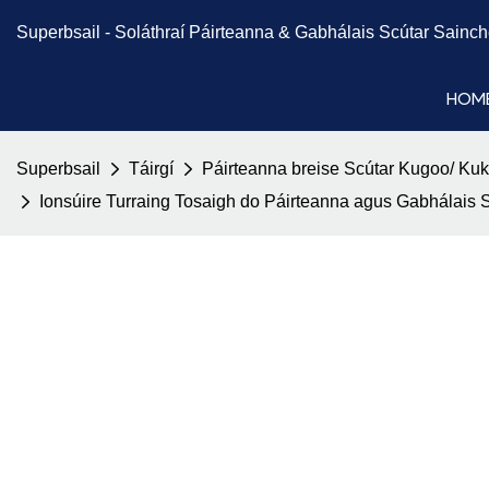
Superbsail -
Soláthraí Páirteanna & Gabhálais Scútar
Sainch
HOM
Superbsail
Táirgí
Páirteanna breise Scútar Kugoo/ Kuk
Ionsúire Turraing Tosaigh do Páirteanna agus Gabhálais 