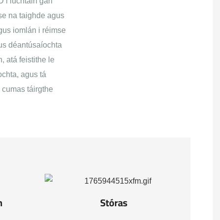
i luchtairí gan
se na taighde agus
gus iomlán i réimse
gus déantúsaíochta
tá feistithe le
ochta, agus tá
 cumas táirgthe
h
Stóras