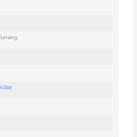
Turraing
Scútar