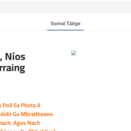
Sonraí Táirge
, Níos
rraing
 Poll Sa Phota A
héidir Go Mbraitheann
Amach, Agus Nach