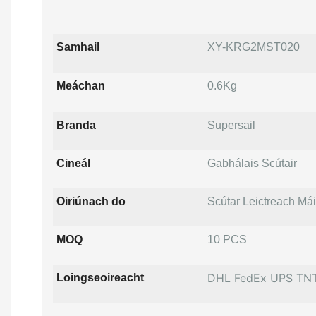
Samhail
XY-KRG2MST020
Meáchan
0.6Kg
Branda
Supersail
Cineál
Gabhálais Scútair
Oiriúnach do
Scútar Leictreach Mái
MOQ
10 PCS
DHL FedEx UPS TN
Loingseoireacht