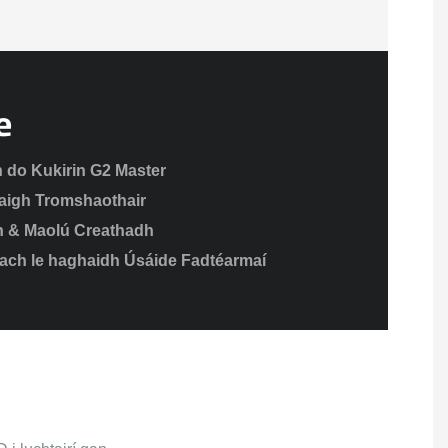
e
 do Kukirin G2 Master
saigh Tromshaothair
h & Maolú Creathadh
nach le haghaidh Úsáide Fadtéarmaí