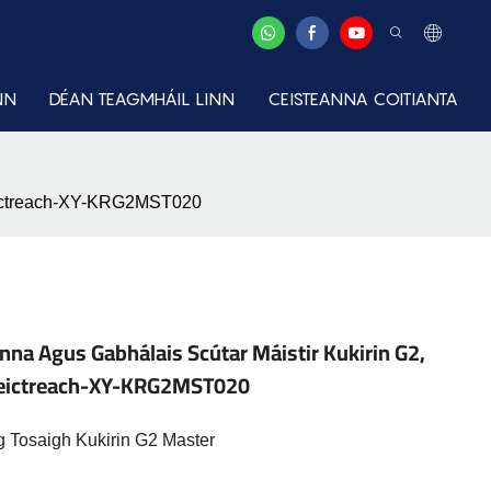
NN
DÉAN TEAGMHÁIL LINN
CEISTEANNA COITIANTA
 Leictreach-XY-KRG2MST020
nna Agus Gabhálais Scútar Máistir Kukirin G2,
 Leictreach-XY-KRG2MST020
ng Tosaigh Kukirin G2 Master