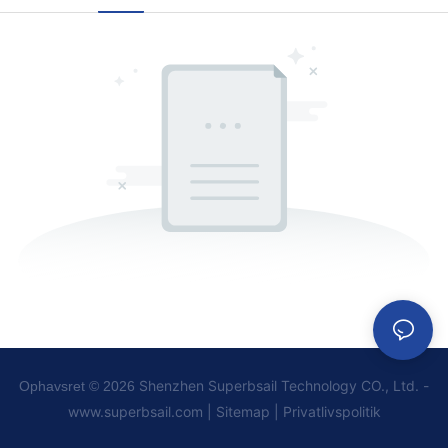
Shenzhen Superbsail Technology CO., Ltd. -
Ophavsret © 2026
www.superbsail.com
|
Sitemap
|
Privatlivspolitik