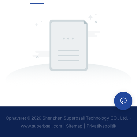
Shenzhen Superbsail Technology CO., Ltd. -
Ophavsret © 2026
www.superbsail.com
|
Sitemap
|
Privatlivspolitik