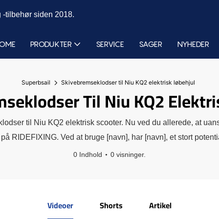
 -tilbehør siden 2018.
OME
PRODUKTER
SERVICE
SAGER
NYHEDER
Superbsail
Skivebremseklodser til Niu KQ2 elektrisk løbehjul
seklodser Til Niu KQ2 Elektri
klodser til Niu KQ2 elektrisk scooter. Nu ved du allerede, at uans
r på RIDEFIXING. Ved at bruge [navn], har [navn], et stort potentia
0 Indhold
0 visninger.
Videoer
Shorts
Artikel