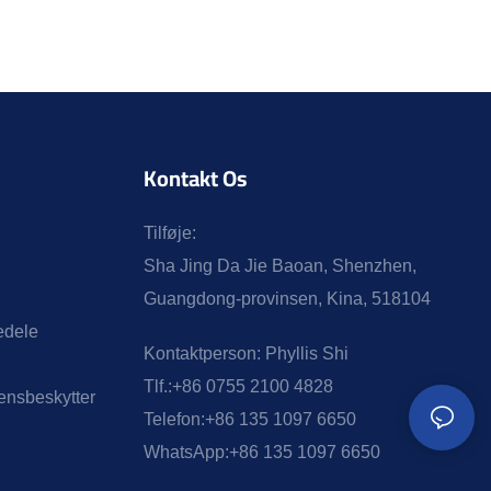
Kontakt Os
Tilføje:
Sha Jing Da Jie Baoan, Shenzhen,
Guangdong-provinsen, Kina, 518104
edele
Kontaktperson:
Phyllis Shi
Tlf.:
+86 0755 2100 4828
nsbeskytter
Telefon:
+86 135 1097 6650
WhatsApp:
+86 135 1097 6650