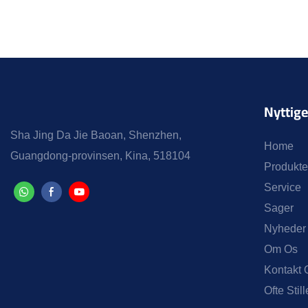
Nyttige
Sha Jing Da Jie Baoan, Shenzhen,
Home
Guangdong-provinsen, Kina, 518104
Produkte
Service
Sager
Nyheder
Om Os
Kontakt 
Ofte Sti