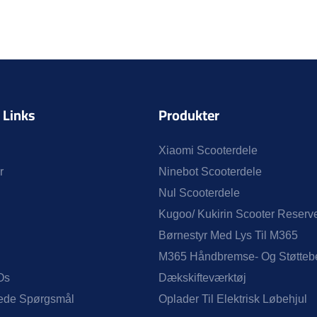
 Links
Produkter
Xiaomi Scooterdele
r
Ninebot Scooterdele
Nul Scooterdele
Kugoo/ Kukirin Scooter Reserv
Børnestyr Med Lys Til M365
M365 Håndbremse- Og Støttebe
Os
Dækskifteværktøj
llede Spørgsmål
Oplader Til Elektrisk Løbehjul